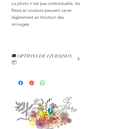
La photo n'est pas contractuelle, les
fleurs et couleurs peuvent varier
légèrement en fonction des
arrivages.
🚚 OPTIONS DE LIVRAISON
📦
Voici les options de livraison
disponibles à choisir au moment du
paiement de la commande :
🚚 LIVRAISON - 30km autour de
l'atelier - De 0 à 20km à partir de
Milly-la-Forêt : 7€ - De 20 à 30km à
partir de Milly-la-Forêt : 10€
Livraison à pied au centre de Milly-La-
Forêt possible
🏡 RETRAIT A l'ATELIER - 0 euros