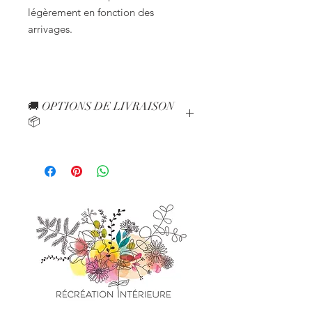
légèrement en fonction des
arrivages.
🚚 OPTIONS DE LIVRAISON
📦
Voici les options de livraison
disponibles à choisir au moment du
paiement de la commande :
🚚 LIVRAISON - 30km autour de
l'atelier - De 0 à 20km à partir de
Milly-la-Forêt : 7€ - De 20 à 30km à
partir de Milly-la-Forêt : 10€
Livraison à pied au centre de Milly-La-
Forêt possible
🏡 RETRAIT A l'ATELIER - 0 euros
Sur rendez-vous, vous pouvez venir
retirer votre bouquet sans frais